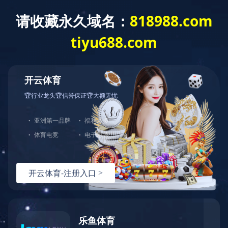
产品展示
一体化预制泵站