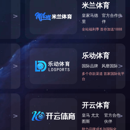
首页
IM(中国)
>
在
线
客
服