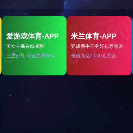
址：
www.lvphp.com
http://jsyqby.pvfws.com/
巴网址：https://shop1456812335274.1688.com