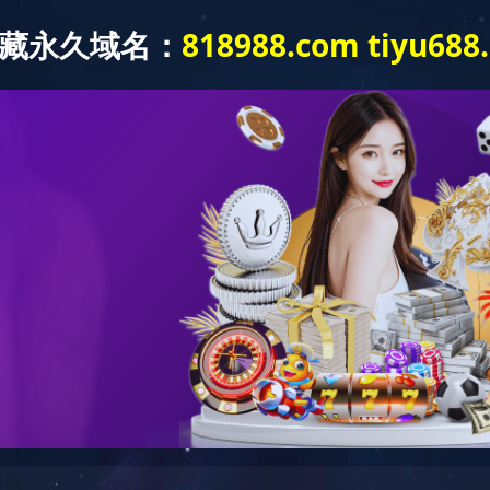
工程案例
荣誉资质
公司实力