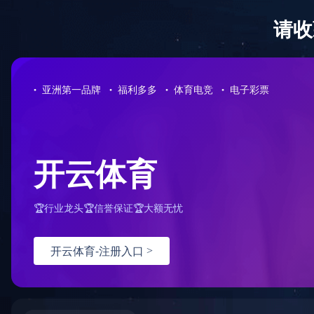
您好，欢迎来到IM网页版页面登录网站！
网站首页
关于我们
产品展示